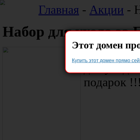
Главная
-
Акции
- 
Набор для ухода за
Этот домен пр
При заказе
Купить этот домен прямо сей
для ухода
подарок !!