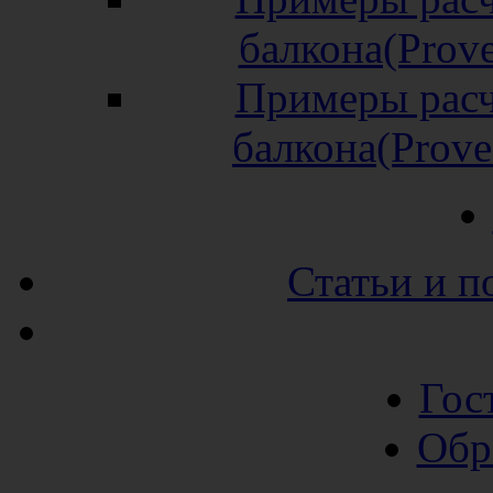
балкона(Prov
Примеры расч
балкона(Prov
Статьи и п
Гос
Обр