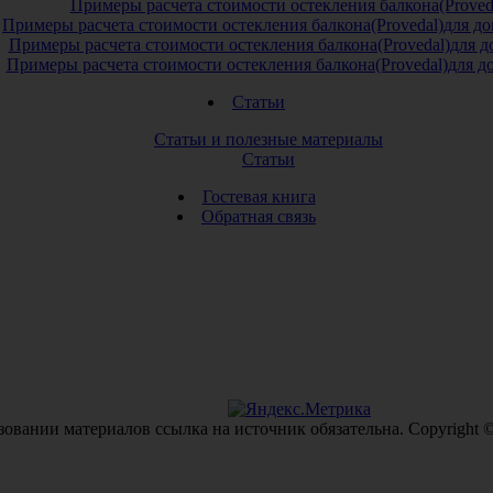
Примеры расчета стоимости остекления балкона(Proved
Примеры расчета стоимости остекления балкона(Provedal)для 
Примеры расчета стоимости остекления балкона(Provedal)для 
Примеры расчета стоимости остекления балкона(Provedal)для 
Статьи
Статьи и полезные материалы
Статьи
Гостевая книга
Обратная связь
овании материалов ссылка на источник обязательна. Copyright ©