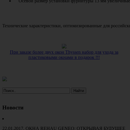
Осевой размер установки фурнитуры 13 мм увеличива
Технические характеристики, оптимизированные для российс
При заказе более двух окон Thyssen набор для ухода за
пластиковыми окнами в подарок !!!
Новости
22.01.2017
, ОКНА REHAU GENEO: ОТКРЫВАЯ БУДУЩЕЕ