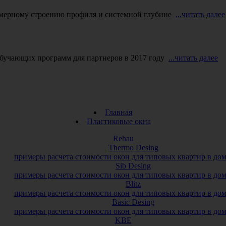
амерному строению профиля и системной глубине
...читать далее
обучающих программ для партнеров в 2017 году
...читать далее
Главная
Пластиковые окна
Rehau
Thermo Desing
примеры расчета стоимости окон для типовых квартир в до
Sib Desing
примеры расчета стоимости окон для типовых квартир в до
Blitz
примеры расчета стоимости окон для типовых квартир в до
Basic Desing
примеры расчета стоимости окон для типовых квартир в до
KBE