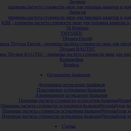
Энджин
примеры расчета стоимости окон для типовых квартир в до
Энергия
примеры расчета стоимости окон для типовых квартир в до
KBE - примеры расчета стоимости окон для типовых квартир в
76 Premium
THYSSEN
Thyssen Favorit
окна Thyssen Favorit - примеры расчета стоимости окон для тип
Thyssen BAUTEC
кна Thyssen BAUTEC - примеры расчета стоимости окон для тип
Kommerling
Brusbox
Остекление балконов
Деревянное остекление балконов
Пластиковое остекление балконов
Алюминиевое остекление балконов
Примеры расчета стоимости остекления балкона(Proved
Примеры расчета стоимости остекления балкона(Provedal)для 
Примеры расчета стоимости остекления балкона(Provedal)для 
Примеры расчета стоимости остекления балкона(Provedal)для 
Статьи