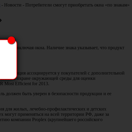
я
- Новости - Потребители смогут приобретать окна «по знакам»
»
дуктов, включая окна. Наличие знака указывает, что продукт
дентификация ассоциируется у покупателей с дополнительной
тство по охране окружающей среды для оценки
ost Efficient for 2013.
ь должен быть уверен в безопасности продукции и ее
ия для жилых, лечебно-профилактических и детских
x могут применяться на всей территории РФ, даже за
итию компании Proplex (крупнейшего российского