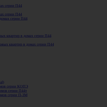
мах серии П44
мах серии П44
 домах серии П44
овых квартир в домах серии П44
овых квартир в домах серии П44
al)
домов серии КОПЭ
домов серии П44т
домов серии П-3М