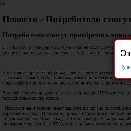
Новости - Потребители смогут
Потребители смогут приобретать окна 
С 1 июля 2013 года для всех стран Европейского союза станет
Эт
не вредит здоровью потребителя, а также является безопасным
Купи
В настоящее время маркировка является одним из главных крит
гарантией. Помимо обязательных, возможно нанесение и добр
энергоэффективности окон ввело дополнительные критерии, до
В нашей стране определенные характеристики ПВХ-конструкций
потребительских свойствах.
«Наш оконный профиль имеет заключение органа по сертификац
учреждений, школ. Продукция прошла испытания на долговечнос
полярных кругом. Подтверждает эти параметры маркировка «М»
производителя оконных ПВХ-систем по австрийским технолог