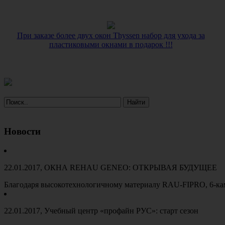
При заказе более двух окон Thyssen набор для ухода за
пластиковыми окнами в подарок !!!
Новости
22.01.2017
, ОКНА REHAU GENEO: ОТКРЫВАЯ БУДУЩЕЕ
Благодаря высокотехнологичному материалу RAU-FIPRO, 6-к
22.01.2017
, Учебный центр «профайн РУС»: старт сезон