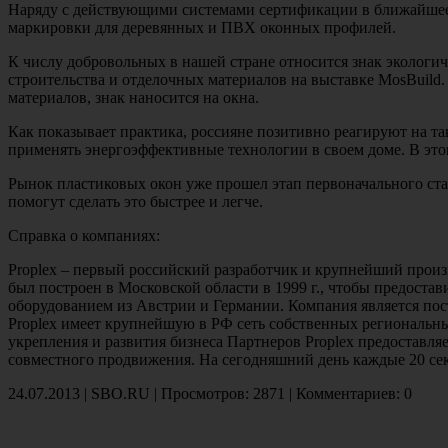
Наряду с действующими системами сертификации в ближайшее 
маркировки для деревянных и ПВХ оконных профилей.
К числу добровольных в нашей стране относится знак экологи
строительства и отделочных материалов на выставке MosBuild
материалов, знак наносится на окна.
Как показывает практика, россияне позитивно реагируют на т
применять энергоэффективные технологии в своем доме. В этом
Рынок пластиковых окон уже прошел этап первоначального ста
помогут сделать это быстрее и легче.
Справка о компаниях:
Proplex – первый российский разработчик и крупнейший прои
был построен в Московской области в 1999 г., чтобы предост
оборудованием из Австрии и Германии. Компания является пос
Proplex имеет крупнейшую в РФ сеть собственных региональн
укрепления и развития бизнеса Партнеров Proplex предоставл
совместного продвижения. На сегодняшний день каждые 20 секун
24.07.2013
| SBO.RU | Просмотров: 2871 | Комментариев: 0