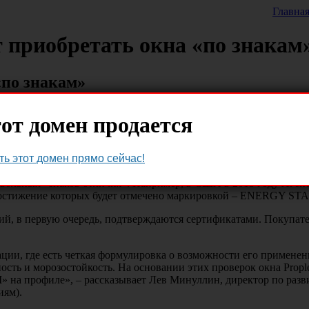
Главна
 приобретать окна «по знакам
«по знакам»
 обязательным нанесение маркировки CE на ряд строительных про
от домен продается
 для окружающей среды.
ть этот домен прямо сейчас!
ериев выбора многих товаров, в том числе, и окон. Подобная и
овольных «знаков отличия». Например, в США в 2013 году Аген
стижение которых будет отмечено маркировкой – ENERGY STAR M
, в первую очередь, подтверждаются сертификатами. Покупател
ии, где есть четкая формулировка о возможности его применен
ть и морозостойкость. На основании этих проверок окна Prople
 на профиле», – рассказывает Лев Минуллин, директор по разв
иям).