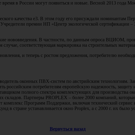
время в России могут появиться и новые. Весной 2013 года Мо
ческого качества e3. В этом году его присуждали номинантам П
. Учредители премии НП «Центр экологической сертификации – З
акие нововведения. В частности, по данным опроса ВЦИОМ, про
 случае, соответствующая маркировка на строительных материал
новления, и теперь с ростом предложения, потребителю необход
зводитель оконных ПВХ-систем по австрийским технологиям. З
авить российским потребителям европейскую надежность, защит
тавщиком полного спектра комплектующих для производства око
ых складов. Партнеры PROPLEX – более 2000 компаний, которые
яет комплекс Программ Поддержки, включая технический сервис
д в стране устанавливается окно Proplex, а с 2000 г. их было у
Вернуться назад