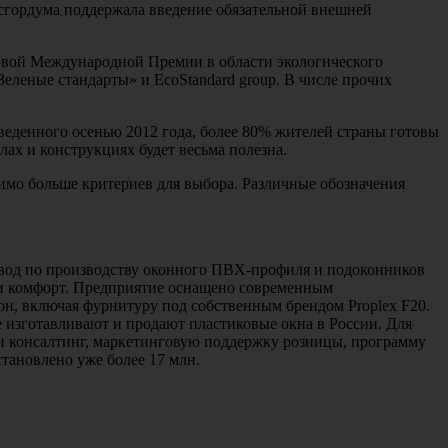
сгордума поддержала введение обязательной внешней
ервой Международной Премии в области экологического
еленые стандарты» и EcoStandard group. В числе прочих
веденного осенью 2012 года, более 80% жителей страны готовы
ах и конструкциях будет весьма полезна.
имо больше критериев для выбора. Различные обозначения
авод по производству оконного ПВХ-профиля и подоконников
у и комфорт. Предприятие оснащено современным
н, включая фурнитуру под собственным брендом Proplex F20.
 изготавливают и продают пластиковые окна в России. Для
 и консалтинг, маркетинговую поддержку розницы, программу
становлено уже более 17 млн.